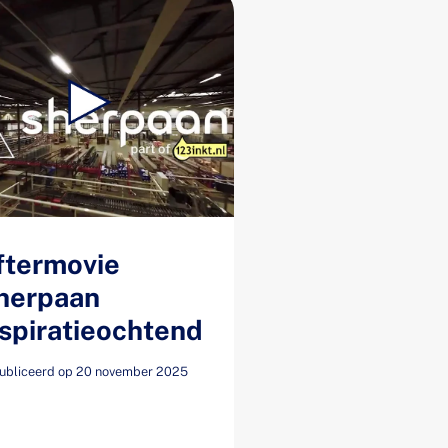
ftermovie
herpaan
nspiratieochtend
ubliceerd op 20 november 2025