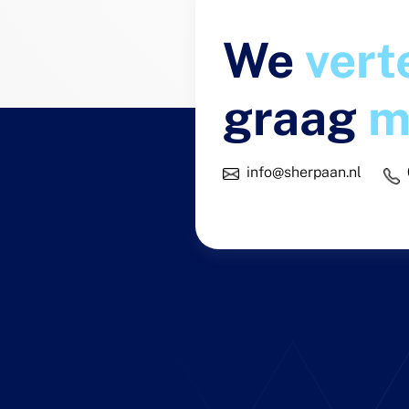
We
vert
graag
m
info@sherpaan.nl