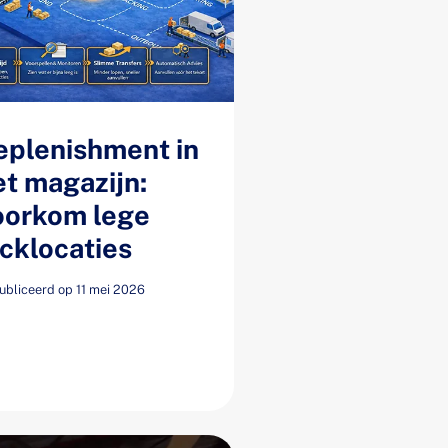
eplenishment in
et magazijn:
oorkom lege
icklocaties
bliceerd op 11 mei 2026