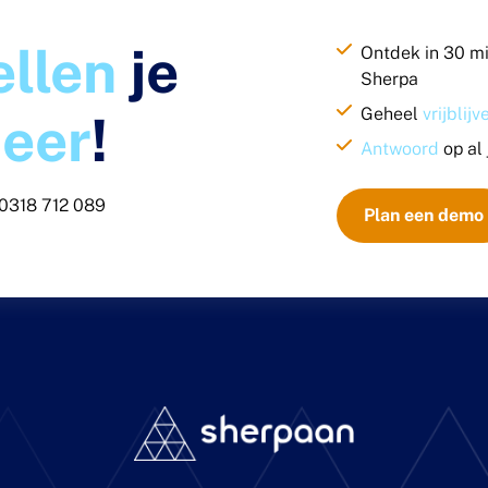
ellen
je
Ontdek in 30 m
Sherpa
Geheel
vrijblij
eer
!
Antwoord
op al
0318 712 089
Plan een demo