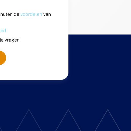
inuten de
voordelen
van
vend
 je vragen