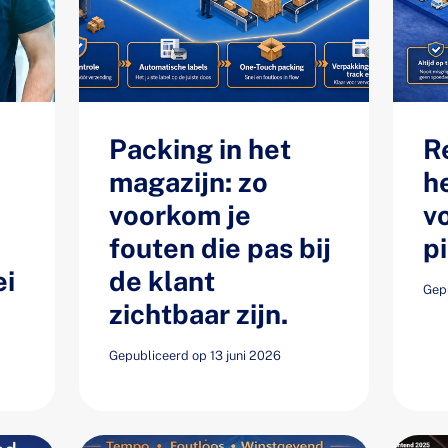
Packing in het
R
magazijn: zo
h
voorkom je
v
fouten die pas bij
p
ei
de klant
Gepu
zichtbaar zijn.
Gepubliceerd op 13 juni 2026