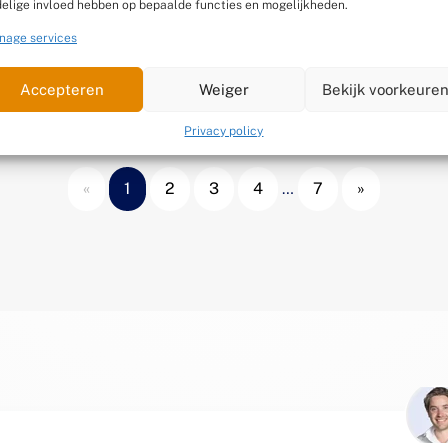
elige invloed hebben op bepaalde functies en mogelijkheden.
Gep
Sherpaan
nage services
Gepubliceerd op 30 september 2025
Accepteren
Weiger
Bekijk voorkeure
Privacy policy
«
1
2
3
4
…
7
»