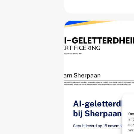
AI-geletterdhei
bij Sherpaan
Om 
inf
dez
Gepubliceerd op 18 november 202
ver