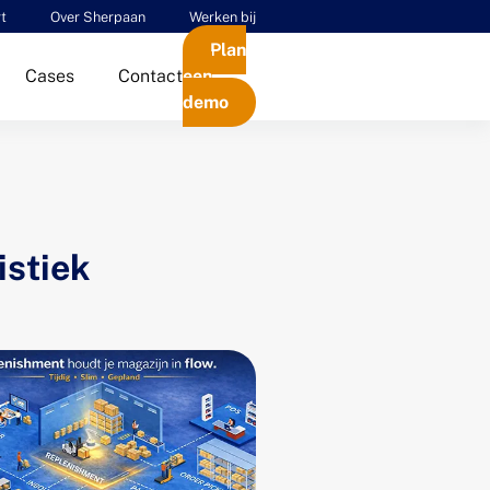
t
Over Sherpaan
Werken bij
Plan
Cases
Contact
een
demo
istiek