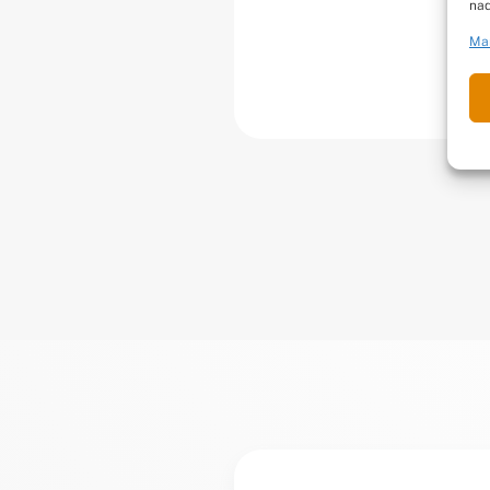
nad
Ma