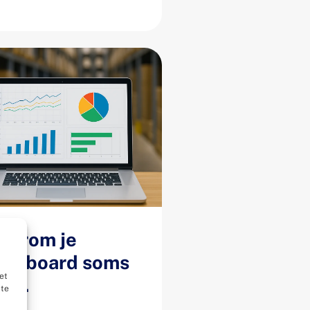
aarom je
ashboard soms
et
egt.
ite