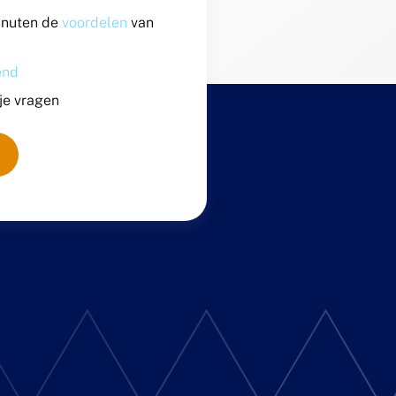
inuten de
voordelen
van
vend
 je vragen