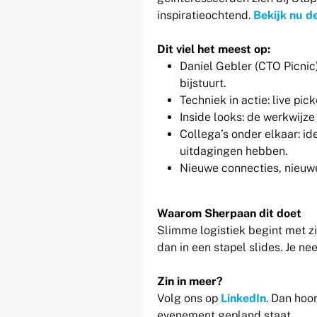
inspiratieochtend.
Bekijk nu d
Dit viel het meest op:
Daniel Gebler (CTO Picnic) 
bijstuurt.
Techniek in actie: live pi
Inside looks: de werkwijze
Collega’s onder elkaar: i
uitdagingen hebben.
Nieuwe connecties, nieuw
Waarom Sherpaan dit doet
Slimme logistiek begint met zi
dan in een stapel slides. Je n
Zin in meer?
Volg ons op
LinkedIn
. Dan hoo
evenement gepland staat.