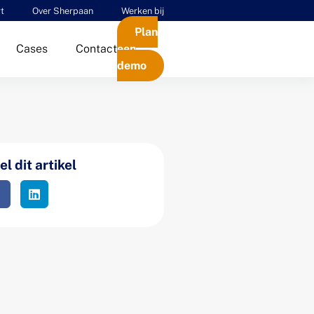
t
Over Sherpaan
Werken bij
Plan
Cases
Contact
een
demo
l dit artikel