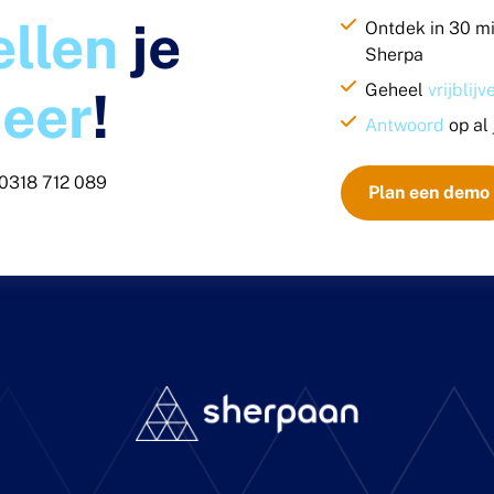
ellen
je
Ontdek in 30 m
Sherpa
Geheel
vrijblij
eer
!
Antwoord
op al
0318 712 089
Plan een demo