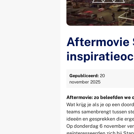
Aftermovie
inspiratieo
Gepubliceerd:
20
november 2025
Aftermovie: zo beleefden we o
Wat krijg je als je op een do
teams samenbrengt tussen stel
ideeën en gesprekken die erge
Op donderdag 6 november ver
geïnteresseerden zich bij Stap