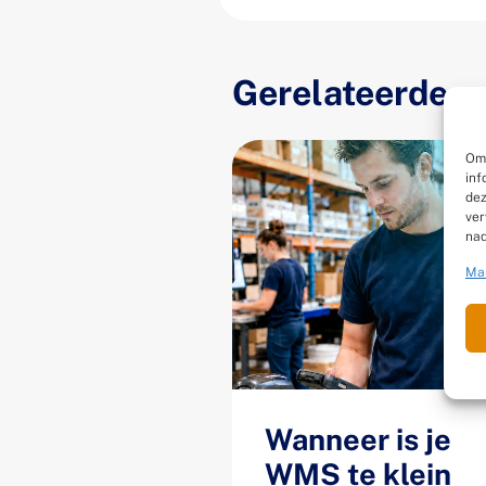
Gerelateerde ar
Om 
inf
dez
ver
nad
Ma
Wanneer is je
WMS te klein