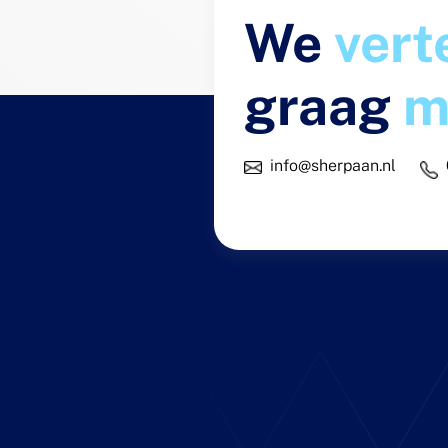
We
vert
graag
m
info@sherpaan.nl