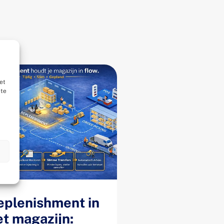
et
ite
n
eplenishment in
et magazijn: