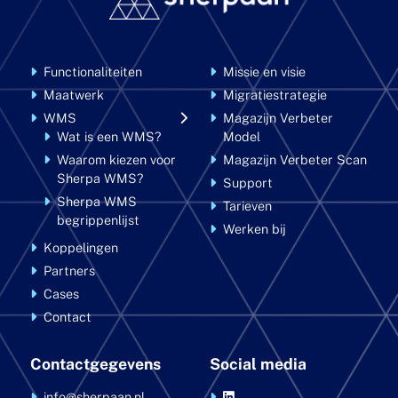
Functionaliteiten
Missie en visie
Maatwerk
Migratiestrategie
WMS
Magazijn Verbeter
Wat is een WMS?
Model
Waarom kiezen voor
Magazijn Verbeter Scan
Sherpa WMS?
Support
Sherpa WMS
Tarieven
begrippenlijst
Werken bij
Koppelingen
Partners
Cases
Contact
Contactgegevens
Social media
info@sherpaan.nl