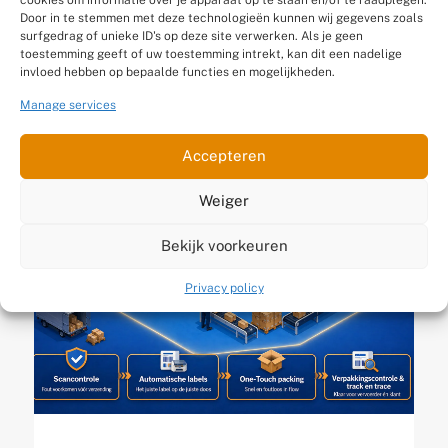
Door in te stemmen met deze technologieën kunnen wij gegevens zoals
signalen dat je magazijn
surfgedrag of unieke ID's op deze site verwerken. Als je geen
toestemming geeft of uw toestemming intrekt, kan dit een nadelige
je groei afremt
invloed hebben op bepaalde functies en mogelijkheden.
Gepubliceerd op 13 juli 2026
Manage services
Accepteren
Weiger
Bekijk voorkeuren
Privacy policy