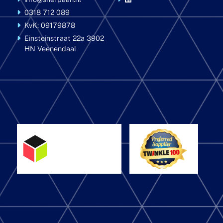
0318 712 089
KvK: 09179878
Einsteinstraat 22a
3902
HN Veenendaal