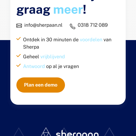
graag
meer
!
info@sherpaan.nl
0318 712 089
Ontdek in 30 minuten de
voordelen
van
Sherpa
Geheel
vrijblijvend
Antwoord
op al je vragen
Plan een demo