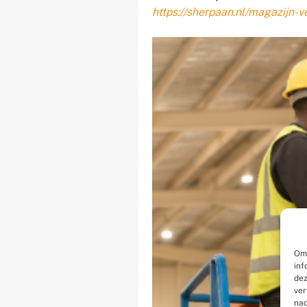
https://sherpaan.nl/magazijn-v
Om 
inf
dez
ver
nad