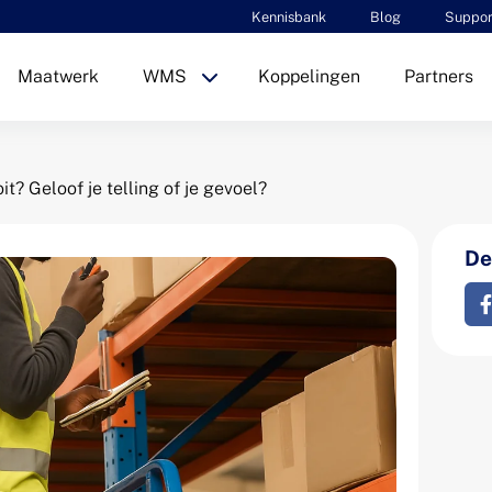
Kennisbank
Blog
Suppor
Maatwerk
WMS
Koppelingen
Partners
t? Geloof je telling of je gevoel?
Dee