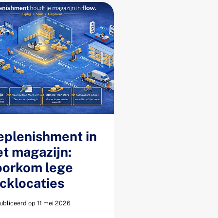
eplenishment in
et magazijn:
oorkom lege
icklocaties
bliceerd op 11 mei 2026