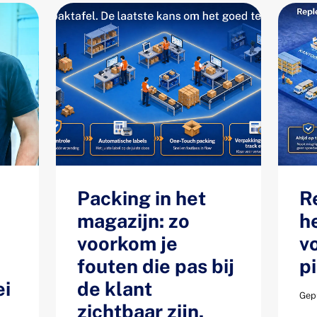
Packing in het
R
magazijn: zo
h
voorkom je
v
fouten die pas bij
p
ei
de klant
Gepu
zichtbaar zijn.