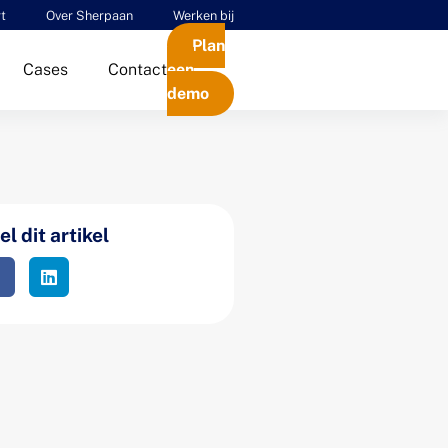
t
Over Sherpaan
Werken bij
Plan
Cases
Contact
een
demo
l dit artikel