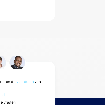
inuten de
voordelen
van
vend
 je vragen