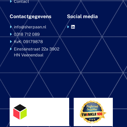
Contact
Contactgegevens
Social media
info@sherpaan.nl
0318 712 089
KvK: 09179878
Einsteinstraat 22a
3902
HN Veenendaal