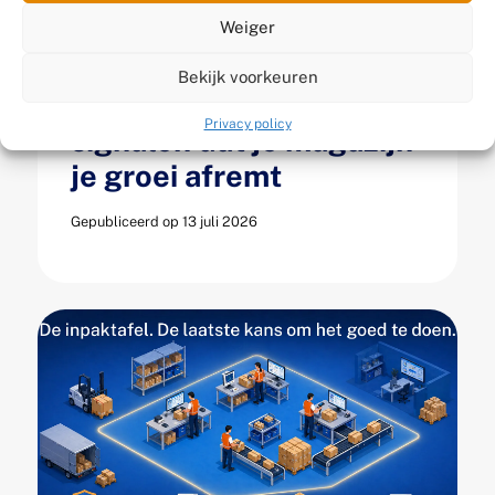
Weiger
Wanneer is je WMS te
Bekijk voorkeuren
klein geworden? 5
Privacy policy
signalen dat je magazijn
je groei afremt
Gepubliceerd op 13 juli 2026