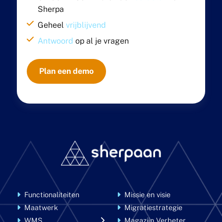
Sherpa
Geheel
vrijblijvend
Antwoord
op al je vragen
Plan een demo
Functionaliteiten
Missie en visie
Maatwerk
Migratiestrategie
WMS
Magazijn Verbeter