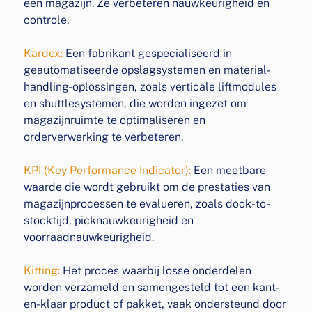
een magazijn.
Ze verbeteren nauwkeurigheid en
controle.
Kardex:
Een fabrikant gespecialiseerd in
geautomatiseerde
opslagsystemen en material-
handling-oplossingen, zoals
verticale liftmodules
en shuttlesystemen, die worden
ingezet om
magazijnruimte te optimaliseren en
orderverwerking te verbeteren.
KPI (Key Performance Indicator):
Een meetbare
waarde die
wordt gebruikt om de prestaties van
magazijnprocessen te
evalueren, zoals dock-to-
stocktijd, picknauwkeurigheid en
voorraadnauwkeurigheid.
Kitting:
Het proces waarbij losse onderdelen
worden verzameld
en samengesteld tot een kant-
en-klaar product of pakket,
vaak ondersteund door