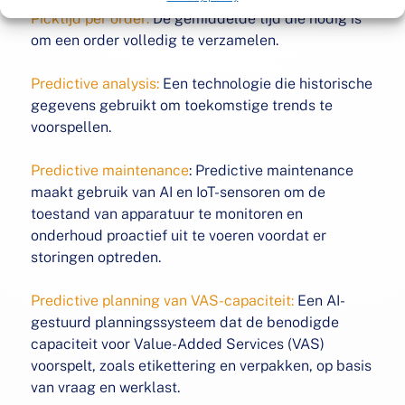
Picktijd per order:
De gemiddelde tijd die nodig is
om een
order volledig te verzamelen.
Predictive analysis:
Een technologie die historische
gegevens
gebruikt om toekomstige trends te
voorspellen.
Predictive maintenance
: Predictive maintenance
maakt
gebruik van AI en IoT-sensoren om de
toestand van
apparatuur te monitoren en
onderhoud proactief uit te
voeren voordat er
storingen optreden.
Predictive planning van VAS-capaciteit:
Een AI-
gestuurd
planningssysteem dat de benodigde
capaciteit voor
Value-Added Services (VAS)
voorspelt, zoals etikettering
en verpakken, op basis
van vraag en werklast.