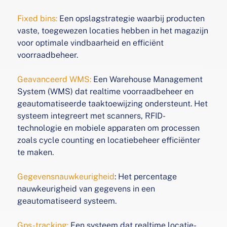
Fixed bins:
Een opslagstrategie waarbij producten
vaste,
toegewezen locaties hebben in het magazijn
voor optimale
vindbaarheid en efficiënt
voorraadbeheer.
Geavanceerd WMS:
Een Warehouse Management
System
(WMS) dat realtime voorraadbeheer en
geautomatiseerde
taaktoewijzing ondersteunt. Het
systeem integreert met
scanners, RFID-
technologie en mobiele apparaten om
processen
zoals cycle counting en locatiebeheer efficiënter
te maken.
Gegevensnauwkeurigheid
: Het percentage
nauwkeurigheid
van gegevens in een
geautomatiseerd systeem.
Gps-tracking:
Een systeem dat realtime locatie-