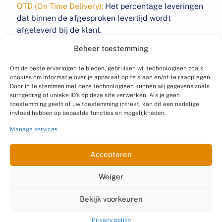
OTD (On Time Delivery):
Het percentage leveringen
dat
binnen de afgesproken levertijd wordt
afgeleverd bij de
klant.
Beheer toestemming
Pick-by-voice:
Een technologie waarbij
orderpickers mondelinge instructies ontvangen via
Om de beste ervaringen te bieden, gebruiken wij technologieën zoals
een headset.
cookies om informatie over je apparaat op te slaan en/of te raadplegen.
Door in te stemmen met deze technologieën kunnen wij gegevens zoals
surfgedrag of unieke ID's op deze site verwerken. Als je geen
Pick-to-box:
Een pickingstrategie waarbij orders
toestemming geeft of uw toestemming intrekt, kan dit een nadelige
direct in de
juiste verzenddoos worden gepickt,
invloed hebben op bepaalde functies en mogelijkheden.
vaak ondersteund
door geautomatiseerde
Manage services
systemen.
Accepteren
Pick-to-light:
Een technologie waarbij lichtsignalen
aangeven
welk product moet worden gepickt.
Weiger
Picknauwkeurigheid:
Het percentage orders dat
Bekijk voorkeuren
correct wordt
gepickt zonder fouten.
Privacy policy