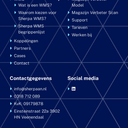
Wat is een WMS?
Model
Waarom kiezen voor
Magazijn Verbeter Scan
Sherpa WMS?
Support
Sherpa WMS
Tarieven
begrippenlijst
Werken bij
Koppelingen
Partners
Cases
Contact
Contactgegevens
Social media
info@sherpaan.nl
0318 712 089
KvK: 09179878
Einsteinstraat 22a
3902
HN Veenendaal