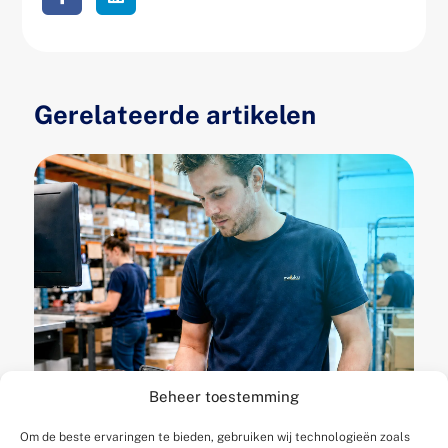
Gerelateerde artikelen
Beheer toestemming
Wanneer is je WMS te
Om de beste ervaringen te bieden, gebruiken wij technologieën zoals