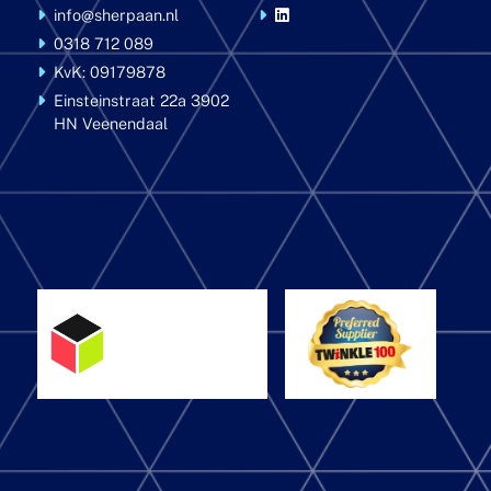
info@sherpaan.nl
0318 712 089
KvK: 09179878
Einsteinstraat 22a
3902
HN Veenendaal