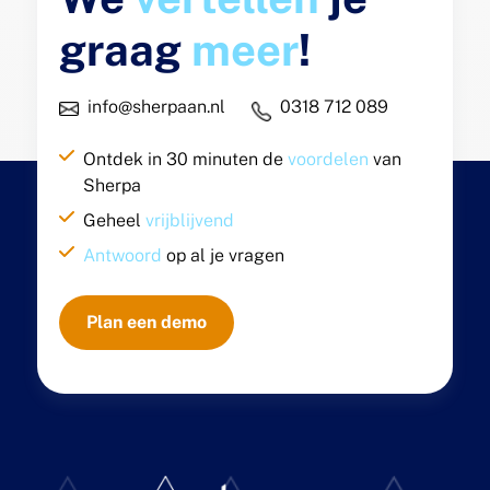
graag
meer
!
info@sherpaan.nl
0318 712 089
Ontdek in 30 minuten de
voordelen
van
Sherpa
Geheel
vrijblijvend
Antwoord
op al je vragen
Plan een demo