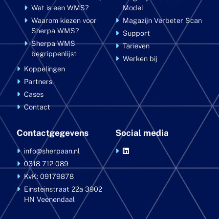
Wat is een WMS?
Model
Waarom kiezen voor
Magazijn Verbeter Scan
Sherpa WMS?
Support
Sherpa WMS
Tarieven
begrippenlijst
Werken bij
Koppelingen
Partners
Cases
Contact
Contactgegevens
Social media
info@sherpaan.nl
0318 712 089
KvK: 09179878
Einsteinstraat 22a
3902
HN Veenendaal