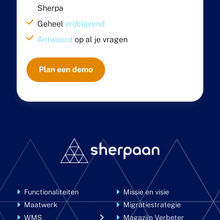
Sherpa
Geheel
vrijblijvend
Antwoord
op al je vragen
Plan een demo
Functionaliteiten
Missie en visie
Maatwerk
Migratiestrategie
WMS
Magazijn Verbeter