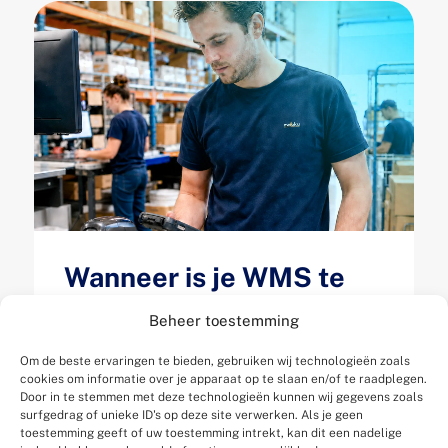
Wanneer is je WMS te
klein geworden? 5
Beheer toestemming
signalen dat je magazijn
Om de beste ervaringen te bieden, gebruiken wij technologieën zoals
je groei afremt
cookies om informatie over je apparaat op te slaan en/of te raadplegen.
Door in te stemmen met deze technologieën kunnen wij gegevens zoals
Gepubliceerd op 13 juli 2026
surfgedrag of unieke ID's op deze site verwerken. Als je geen
toestemming geeft of uw toestemming intrekt, kan dit een nadelige