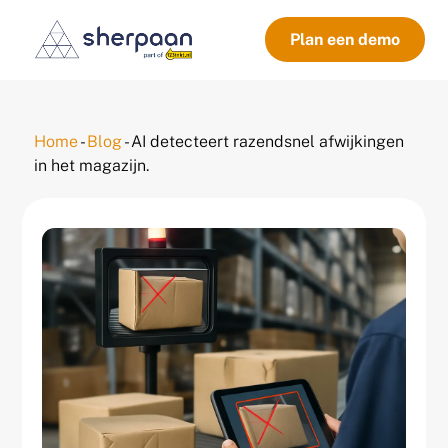
Plan een demo
Home
-
Blog
-
AI detecteert razendsnel afwijkingen
in het magazijn.