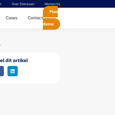
t
Over Sherpaan
Werken bij
Plan
Cases
Contact
een
demo
.
l dit artikel