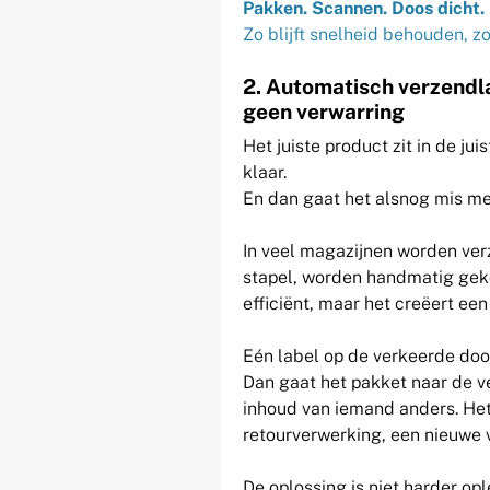
Pakken. Scannen. Doos dicht.
Zo blijft snelheid behouden, z
2. Automatisch verzendla
geen verwarring
Het juiste product zit in de jui
klaar.
En dan gaat het alsnog mis me
In veel magazijnen worden verz
stapel, worden handmatig geko
efficiënt, maar het creëert e
Eén label op de verkeerde doo
Dan gaat het pakket naar de ve
inhoud van iemand anders. Het g
retourverwerking, een nieuwe v
De oplossing is niet harder op