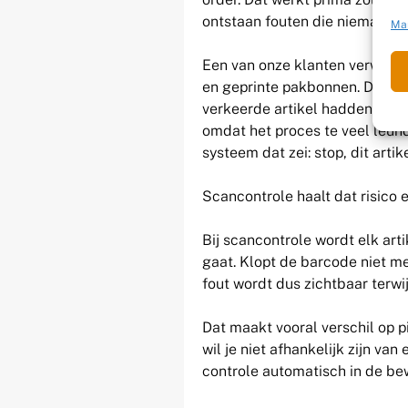
ontstaan fouten die niemand di
Ma
Een van onze klanten verwerkte
en geprinte pakbonnen. Dat gi
verkeerde artikel hadden ontv
omdat het proces te veel leund
systeem dat zei: stop, dit artike
Scancontrole haalt dat risico e
Bij scancontrole wordt elk art
gaat. Klopt de barcode niet me
fout wordt dus zichtbaar terwij
Dat maakt vooral verschil op p
wil je niet afhankelijk zijn van
controle automatisch in de bew