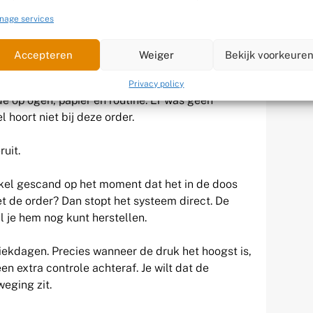
rect ziet.
nage services
 dagelijks zo’n 500 orders op visuele controle
Accepteren
Weiger
Bekijk voorkeure
ng lang goed. Tot klanten meldden dat ze het
angen. Niet omdat het team slordig werkte, maar
Privacy policy
e op ogen, papier en routine. Er was geen
l hoort niet bij deze order.
ruit.
ikel gescand op het moment dat het in de doos
t de order? Dan stopt het systeem direct. De
l je hem nog kunt herstellen.
iekdagen. Precies wanneer de druk het hoogst is,
 een extra controle achteraf. Je wilt dat de
eging zit.