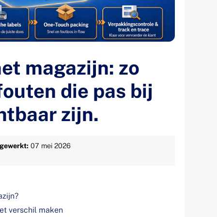
het magazijn: zo
outen die pas bij
htbaar zijn.
jgewerkt:
07 mei 2026
azijn?
et verschil maken