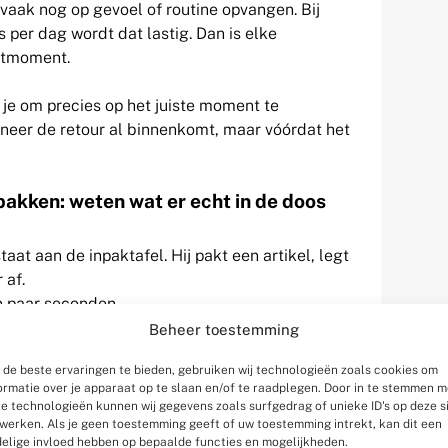
 vaak nog op gevoel of routine opvangen. Bij
per dag wordt dat lastig. Dan is elke
utmoment.
je om precies op het juiste moment te
nneer de retour al binnenkomt, maar vóórdat het
npakken: weten wat er echt in de doos
aat aan de inpaktafel. Hij pakt een artikel, legt
 af.
n paar seconden.
er dat het juiste artikel in de doos zit? En weet
Beheer toestemming
de beste ervaringen te bieden, gebruiken wij technologieën zoals cookies om
ormatie over je apparaat op te slaan en/of te raadplegen. Door in te stemmen m
stap nog sterk op visuele controle. Medewerkers
e technologieën kunnen wij gegevens zoals surfgedrag of unieke ID's op deze s
nnen het product en gaan door naar de volgende
werken. Als je geen toestemming geeft of uw toestemming intrekt, kan dit een
elige invloed hebben op bepaalde functies en mogelijkheden.
et rustig is. Maar zodra de druk oploopt,