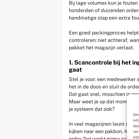
Bij lage volumes kun je fouten
honderden of duizenden orders 
handmatige stap een extra fo
Een goed packingproces helpt 
controleren: niet achteraf, wa
pakket het magazijn verlaat.
1. Scancontrole bij het i
gaat
Stel je voor: een medewerker st
het in de doos en sluit de order
Dat gaat snel, misschien in ee
Maar weet je op dat moment zek
je systeem dat ook?
Om 
inf
In veel magazijnen leunt deze 
dez
kijken naar een pakbon, herke
ver
nad
order. Dat werkt prima zolang h