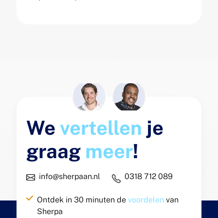
We
vertellen
je
graag
meer
!
info@sherpaan.nl
0318 712 089
Ontdek in 30 minuten de
voordelen
van
Sherpa