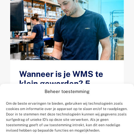
Wanneer is je WMS te
klein geworden? 5
signalen dat je magazijn
Beheer toestemming
je groei afremt
Om de beste ervaringen te bieden, gebruiken wij technologieën zoals
cookies om informatie over je apparaat op te slaan en/of te raadplegen.
Door in te stemmen met deze technologieën kunnen wij gegevens zoals
Gepubliceerd op 13 juli 2026
surfgedrag of unieke ID's op deze site verwerken. Als je geen
toestemming geeft of uw toestemming intrekt, kan dit een nadelige
invloed hebben op bepaalde functies en mogelijkheden.