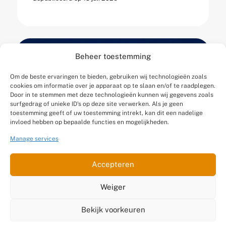
Beheer toestemming
Om de beste ervaringen te bieden, gebruiken wij technologieën zoals
cookies om informatie over je apparaat op te slaan en/of te raadplegen.
Door in te stemmen met deze technologieën kunnen wij gegevens zoals
surfgedrag of unieke ID's op deze site verwerken. Als je geen
toestemming geeft of uw toestemming intrekt, kan dit een nadelige
invloed hebben op bepaalde functies en mogelijkheden.
Manage services
Accepteren
Packing in het magazijn:
Weiger
zo voorkom je fouten die
pas bij de klant
Bekijk voorkeuren
zichtbaar zijn.