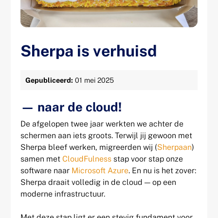
Sherpa is verhuisd
Gepubliceerd:
01 mei 2025
— naar de cloud!
De afgelopen twee jaar werkten we achter de
schermen aan iets groots. Terwijl jij gewoon met
Sherpa bleef werken, migreerden wij (
Sherpaan
)
samen met
CloudFulness
stap voor stap onze
software naar
Microsoft Azure
. En nu is het zover:
Sherpa draait volledig in de cloud — op een
moderne infrastructuur.
Met deze stap ligt er een stevig fundament voor