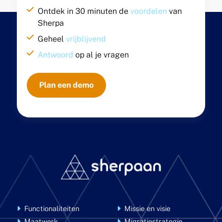
Ontdek in 30 minuten de
voordelen
van
Sherpa
Geheel
vrijblijvend
Antwoord
op al je vragen
Plan een demo
Functionaliteiten
Missie en visie
Maatwerk
Migratiestrategie