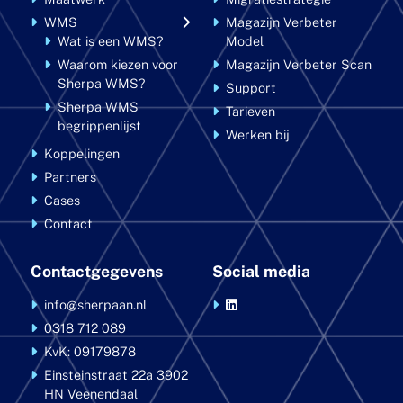
WMS
Magazijn Verbeter
Wat is een WMS?
Model
Waarom kiezen voor
Magazijn Verbeter Scan
Sherpa WMS?
Support
Sherpa WMS
Tarieven
begrippenlijst
Werken bij
Koppelingen
Partners
Cases
Contact
Contactgegevens
Social media
info@sherpaan.nl
0318 712 089
KvK: 09179878
Einsteinstraat 22a
3902
HN Veenendaal