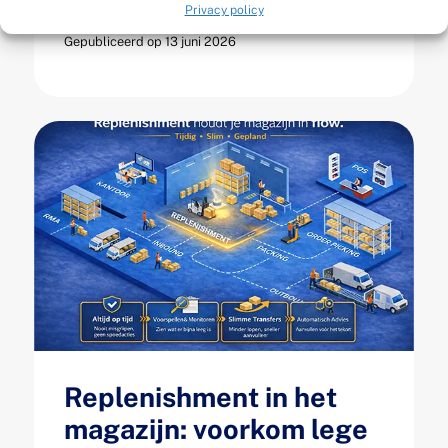
Privacy policy
Gepubliceerd op 13 juni 2026
Replenishment in het
magazijn: voorkom lege