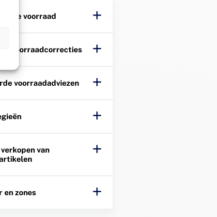
t in de voorraad
n
 en voorraadcorrecties
rde voorraadadviezen
egieën
 verkopen van
artikelen
 en zones