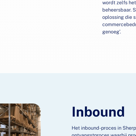
wordt zelfs he
beheersbaar. S
oplossing die 
commercebedri
genoeg’.
Inbound
Het inbound-proces in Sherp
ontvangstproces waarbij pro