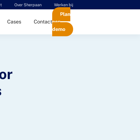
t
Over Sherpaan
Werken bij
Plan
Cases
Contact
een
demo
or
s