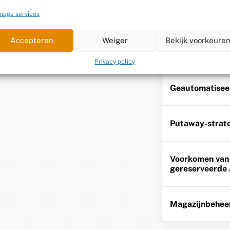
ijnruimte optimaal, wat de
nage services
Realtime inzich
e verhoogt.
Accepteren
Weiger
Bekijk voorkeure
Cycle counting
Privacy policy
Geautomatisee
Putaway-strat
Voorkomen van
gereserveerde 
Magazijnbeheer