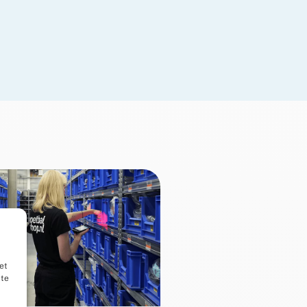
et
ite