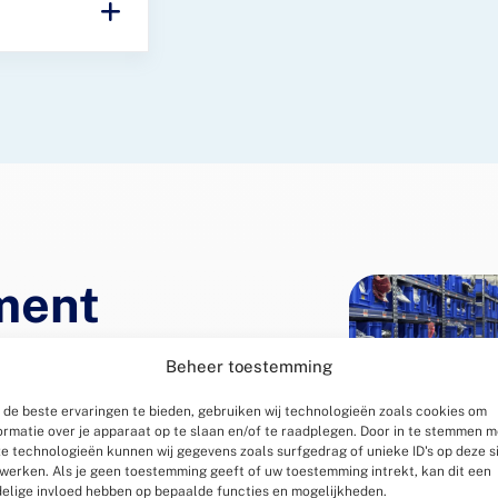
ment
ent-processen door optimale
Beheer toestemming
n de opslag en aanvulling
de beste ervaringen te bieden, gebruiken wij technologieën zoals cookies om
vanceerde mogelijkheden
ormatie over je apparaat op te slaan en/of te raadplegen. Door in te stemmen m
atiseerde voorraadadviezen
e technologieën kunnen wij gegevens zoals surfgedrag of unieke ID's op deze s
rvoor dat voorraden
werken. Als je geen toestemming geeft of uw toestemming intrekt, kan dit een
elige invloed hebben op bepaalde functies en mogelijkheden.
rkomt zowel tekorten als