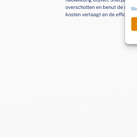
overschotten en benut de magaz
Ma
kosten verlaagt en de efficiënti