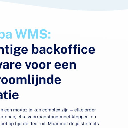
pa WMS:
htige backoffice
ware voor een
roomlijnde
atie
n een magazijn kan complex zijn — elke order
erlopen, elke voorraadstand moet kloppen, en
et op tijd de deur uit. Maar met de juiste tools