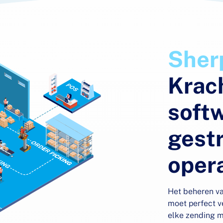
Sher
Krac
soft
gest
oper
Het beheren va
moet perfect v
elke zending mo