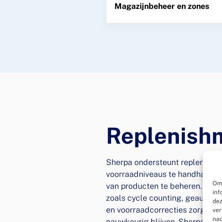
Magazijnbeheer en zones
Replenish
Sherpa ondersteunt replenishm
voorraadniveaus te handhaven e
Om 
van producten te beheren. Gea
inf
zoals cycle counting, geautom
dez
en voorraadcorrecties zorgen e
ver
nad
nauwkeurig blijven. Sherpa voo