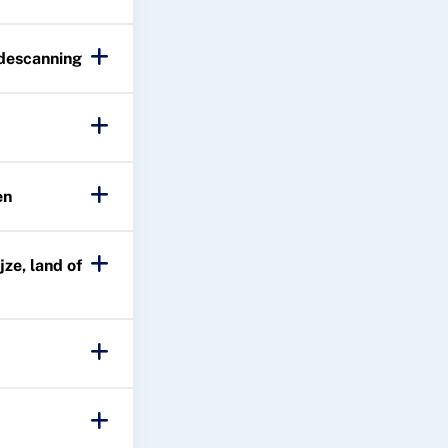
descanning
en
ze, land of