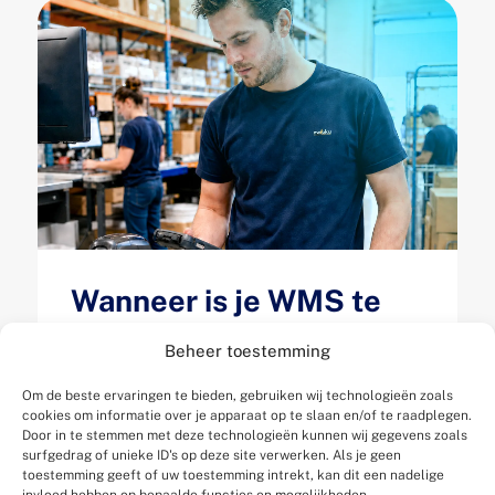
Wanneer is je WMS te
klein geworden? 5
Beheer toestemming
signalen dat je magazijn
Om de beste ervaringen te bieden, gebruiken wij technologieën zoals
je groei afremt
cookies om informatie over je apparaat op te slaan en/of te raadplegen.
Door in te stemmen met deze technologieën kunnen wij gegevens zoals
Gepubliceerd op 13 juli 2026
surfgedrag of unieke ID's op deze site verwerken. Als je geen
toestemming geeft of uw toestemming intrekt, kan dit een nadelige