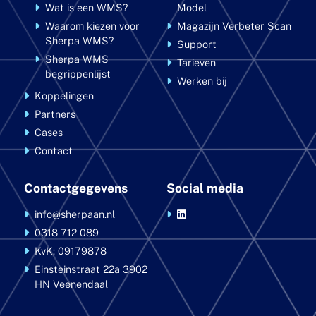
Wat is een WMS?
Model
Waarom kiezen voor
Magazijn Verbeter Scan
Sherpa WMS?
Support
Sherpa WMS
Tarieven
begrippenlijst
Werken bij
Koppelingen
Partners
Cases
Contact
Contactgegevens
Social media
info@sherpaan.nl
0318 712 089
KvK: 09179878
Einsteinstraat 22a
3902
HN Veenendaal