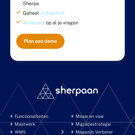
Sherpa
Geheel
vrijblijvend
Antwoord
op al je vragen
Plan een demo
Functionaliteiten
Missie en visie
Maatwerk
Migratiestrategie
WMS
Magazijn Verbeter