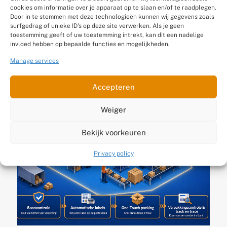
cookies om informatie over je apparaat op te slaan en/of te raadplegen.
klein geworden? 5
Door in te stemmen met deze technologieën kunnen wij gegevens zoals
surfgedrag of unieke ID's op deze site verwerken. Als je geen
signalen dat je magazijn
toestemming geeft of uw toestemming intrekt, kan dit een nadelige
je groei afremt
invloed hebben op bepaalde functies en mogelijkheden.
Manage services
Gepubliceerd op 13 juli 2026
Accepteren
Weiger
Bekijk voorkeuren
Privacy policy