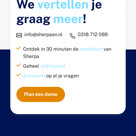
We
vertellen
je
graag
meer
!
info@sherpaan.nl
0318 712 089
Ontdek in 30 minuten de
voordelen
van
Sherpa
Geheel
vrijblijvend
Antwoord
op al je vragen
Plan een demo