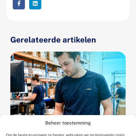
Gerelateerde artikelen
Beheer toestemming
Wanneer is je WMS te
Om de beste ervaringen te bieden, gebruiken wij technologieën zoals