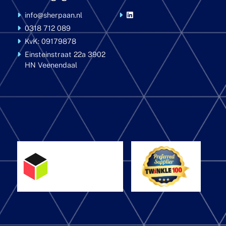
info@sherpaan.nl
0318 712 089
KvK: 09179878
Einsteinstraat 22a
3902
HN Veenendaal