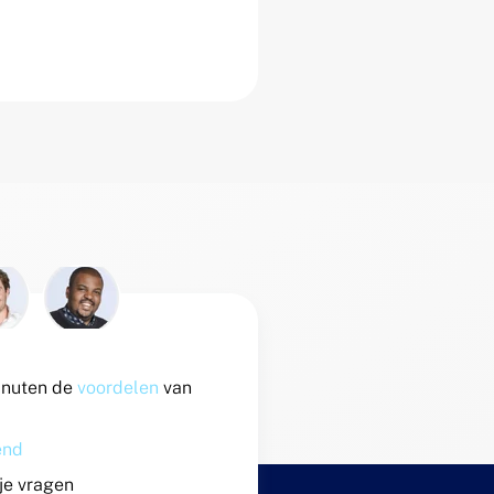
inuten de
voordelen
van
vend
 je vragen