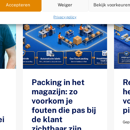
Accepteren
Weiger
Bekijk voorkeure
Privacy policy
Packing in het
R
magazijn: zo
h
voorkom je
v
fouten die pas bij
p
ei
de klant
Gepu
zichtbaar zijn.