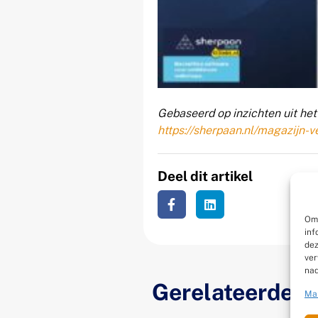
Gebaseerd op inzichten uit he
https://sherpaan.nl/magazijn-v
Deel dit artikel
Om 
inf
dez
ver
nad
Gerelateerde ar
Ma