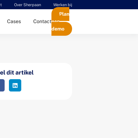
t
Over Sherpaan
Werken bij
Plan
Cases
Contact
een
demo
l dit artikel