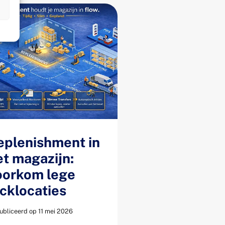
n
eplenishment in
et magazijn:
oorkom lege
icklocaties
bliceerd op 11 mei 2026