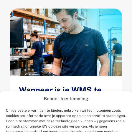
Wanneer is je WMS te
klein geworden? 5
Beheer toestemming
signalen dat je magazijn
Om de beste ervaringen te bieden, gebruiken wij technologieën zoals
je groei afremt
cookies om informatie over je apparaat op te slaan en/of te raadplegen.
Door in te stemmen met deze technologieën kunnen wij gegevens zoals
surfgedrag of unieke ID's op deze site verwerken. Als je geen
Gepubliceerd op 13 juli 2026
toestemming geeft of uw toestemming intrekt, kan dit een nadelige