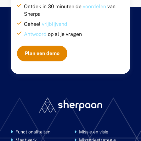
Ontdek in 30 minuten de
voordelen
van
Sherpa
Geheel
vrijblijvend
Antwoord
op al je vragen
Plan een demo
Functionaliteiten
Missie en visie
Maatwerk
Migratiestrategie