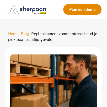
Plan een demo
Home
-
Blog
-
Replenishment zonder stress: houd je
picklocaties altijd gevuld.