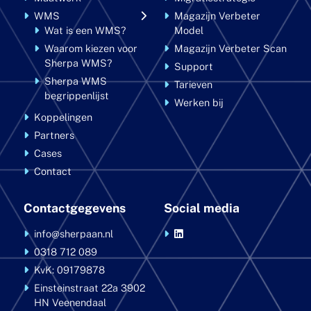
WMS
Magazijn Verbeter
Wat is een WMS?
Model
Waarom kiezen voor
Magazijn Verbeter Scan
Sherpa WMS?
Support
Sherpa WMS
Tarieven
begrippenlijst
Werken bij
Koppelingen
Partners
Cases
Contact
Contactgegevens
Social media
info@sherpaan.nl
0318 712 089
KvK: 09179878
Einsteinstraat 22a
3902
HN Veenendaal