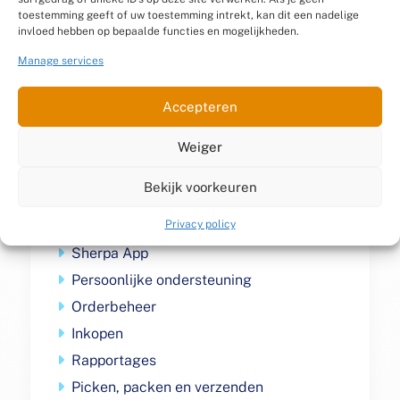
toestemming geeft of uw toestemming intrekt, kan dit een nadelige
invloed hebben op bepaalde functies en mogelijkheden.
Manage services
Accepteren
Weiger
Altijd
inclusief
Bekijk voorkeuren
Onbeperkt aantal gebruikers
Privacy policy
Sherpa App
Persoonlijke ondersteuning
Orderbeheer
Inkopen
Rapportages
Picken, packen en verzenden