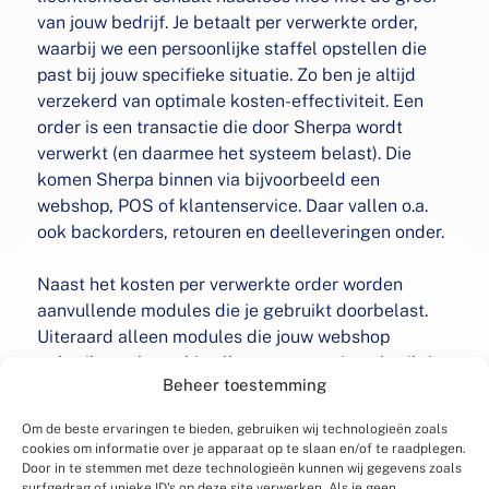
van jouw bedrijf. Je betaalt per verwerkte order,
waarbij we een persoonlijke staffel opstellen die
past bij jouw specifieke situatie. Zo ben je altijd
verzekerd van optimale kosten-effectiviteit. Een
order is een transactie die door Sherpa wordt
verwerkt (en daarmee het systeem belast). Die
komen Sherpa binnen via bijvoorbeeld een
webshop, POS of klantenservice. Daar vallen o.a.
ook backorders, retouren en deelleveringen onder.
Naast het kosten per verwerkte order worden
aanvullende modules die je gebruikt doorbelast.
Uiteraard alleen modules die jouw webshop
gebruikt, zo betaal je alleen voor wat je gebruikt!
Beheer toestemming
Om de beste ervaringen te bieden, gebruiken wij technologieën zoals
Plan een demo
cookies om informatie over je apparaat op te slaan en/of te raadplegen.
Door in te stemmen met deze technologieën kunnen wij gegevens zoals
surfgedrag of unieke ID's op deze site verwerken. Als je geen