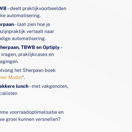
BWB
– deelt praktijkvoorbeelden
eke automatisering.
erpaan
– laat zien hoe je
zijnpraktijk vertaalt naar
dige automatisering.
Sherpaan, TBWB en Optiply
–
 vragen, praktijkcases en
dagingen.
ntvang het Sherpaan boek
eter Model
“.
ekkere lunch
– met vakgenoten,
cialisten
mme voorraadoptimalisatie en
uw groei kunnen versnellen?
.