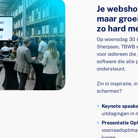
Je websho
maar groei
zo hard m
Op woensdag 30 
Sherpaan, TBWB en
voor iedereen die
software die alle
ondersteunt.
Zin in inspiratie, 
schermen?
Keynote speak
uitdagingen in 
Presentatie Op
voorraadoptimal
kopen.