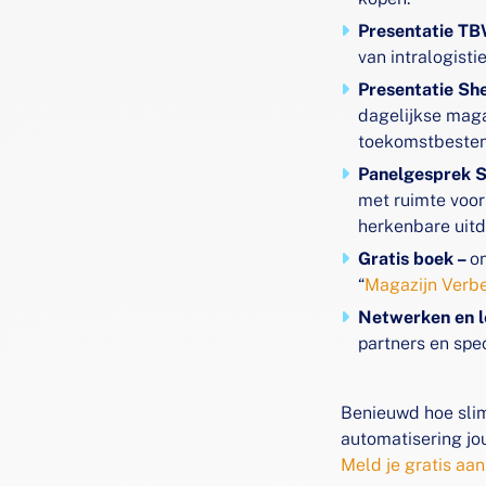
Presentatie T
van intralogisti
Presentatie Sh
dagelijkse maga
toekomstbesten
Panelgesprek 
met ruimte voor
herkenbare uit
Gratis boek –
o
“
Magazijn Verb
Netwerken en l
partners en spe
Benieuwd hoe sli
automatisering jo
Meld je gratis aan