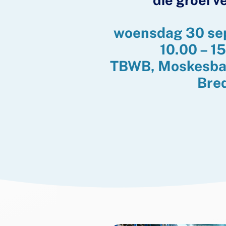
die groei v
woensdag 30 se
10.00 – 1
TBWB, Moskesba
Bre