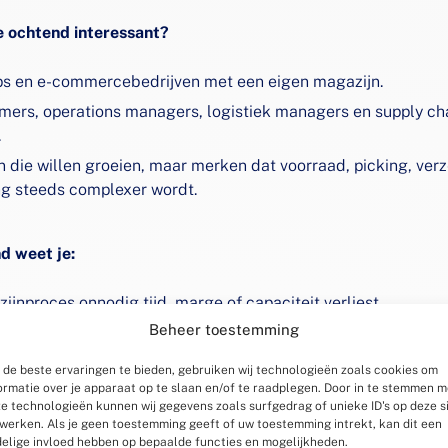
e ochtend interessant?
s en e-commercebedrijven met een eigen magazijn.
mers, operations managers, logistiek managers en supply ch
.
n die willen groeien, maar merken dat voorraad, picking, ver
ng steeds complexer wordt.
d weet je:
ijnproces onnodig tijd, marge of capaciteit verliest.
Beheer toestemming
orraadoptimalisatie helpt om minder mis te grijpen.
sering écht verschil maakt in je operatie.
de beste ervaringen te bieden, gebruiken wij technologieën zoals cookies om
ormatie over je apparaat op te slaan en/of te raadplegen. Door in te stemmen m
-commercebedrijven hun groei beter beheersbaar maken.
e technologieën kunnen wij gegevens zoals surfgedrag of unieke ID's op deze s
werken. Als je geen toestemming geeft of uw toestemming intrekt, kan dit een
elige invloed hebben op bepaalde functies en mogelijkheden.