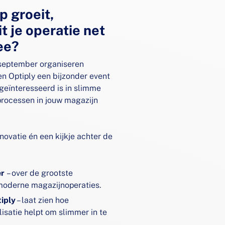
p groeit,
t je operatie net
ee?
september organiseren
 Optiply een bijzonder event
 geïnteresseerd is in slimme
 processen in jouw magazijn
innovatie én een kijkje achter de
er
– over de grootste
moderne magazijnoperaties.
tiply
– laat zien hoe
isatie helpt om slimmer in te