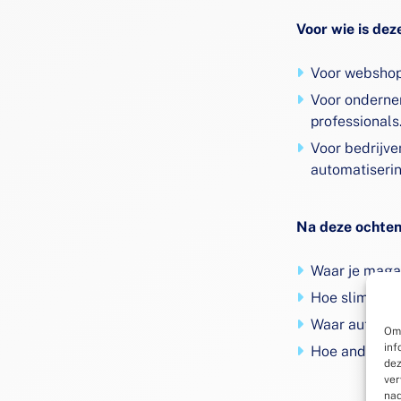
Voor wie is dez
Voor webshop
Voor onderne
professionals
Voor bedrijve
automatiseri
Na deze ochten
Waar je magaz
Hoe slimme vo
Waar automati
Om 
inf
Hoe andere e
dez
ver
nad