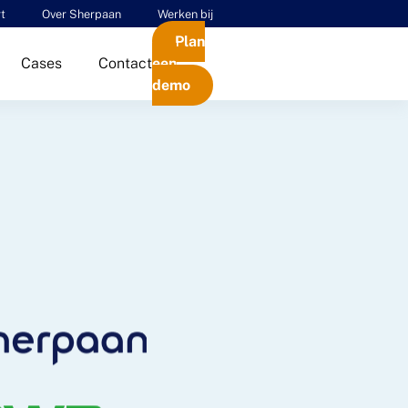
t
Over Sherpaan
Werken bij
Plan
Cases
Contact
een
demo