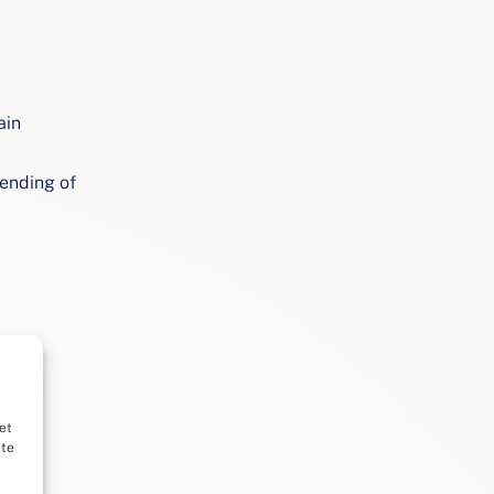
ain
zending of
et
ite