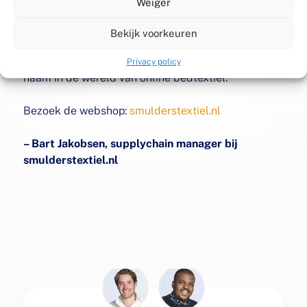
Weiger
assortiment van bekende merken en eigen
collecties. Dankzij een klantgerichte aanpak,
Bekijk voorkeuren
scherpe prijzen en razendsnelle levering is
Smulderstextiel uitgegroeid tot een gevestigde
Privacy policy
naam in de wereld van online bedtextiel.
Bezoek de webshop:
smulderstextiel.nl
– Bart Jakobsen, supplychain manager bij
smulderstextiel.nl