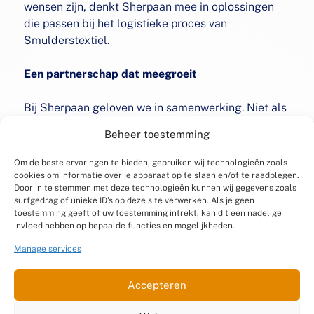
wensen zijn, denkt Sherpaan mee in oplossingen
die passen bij het logistieke proces van
Smulderstextiel.
Een partnerschap dat meegroeit
Bij Sherpaan geloven we in samenwerking. Niet als
leverancier, maar als partner. Bart bevestigt dat
Beheer toestemming
gevoel:
Om de beste ervaringen te bieden, gebruiken wij technologieën zoals
“Het contact is prettig en de lijnen zijn kort.
cookies om informatie over je apparaat op te slaan en/of te raadplegen.
Door in te stemmen met deze technologieën kunnen wij gegevens zoals
Sherpaan begrijpt onze business en denkt actief
surfgedrag of unieke ID's op deze site verwerken. Als je geen
mee.”
toestemming geeft of uw toestemming intrekt, kan dit een nadelige
invloed hebben op bepaalde functies en mogelijkheden.
Over Smulderstextiel
Manage services
Smulderstextiel is gevestigd in Kapelle en levert
Accepteren
topkwaliteit textiel aan consumenten in binnen- en
buitenland. De webshop biedt een breed